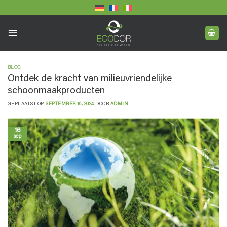
Ga
naar
inhoud
BLOG
Ontdek de kracht van milieuvriendelijke
schoonmaakproducten
GEPLAATST OP
SEPTEMBER 16, 2024
DOOR
ADMIN
16
sep