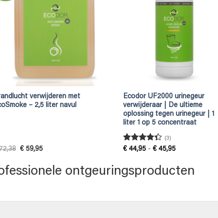
andlucht verwijderen met
Ecodor UF2000 urinegeur
oSmoke – 2,5 liter navul
verwijderaar | De ultieme
oplossing tegen urinegeur | 1
liter 1 op 5 concentraat
(3)
Gewaardeerd
Oorspronkelijke
Huidige
Prijsklasse:
72,38
€
59,95
€
44,95
-
€
45,95
prijs
prijs
€ 44,95
4.33
uit 5
was:
is:
tot
ofessionele ontgeuringsproducten
€ 72,38.
€ 59,95.
€ 45,95