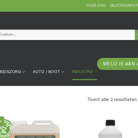
OVER ONS
BEZORGINFOR
eken
r:
MELD JE AAN 
EIDSZORG
AUTO / BOOT
INDUSTRIE
Toont alle 2 resultaten
%