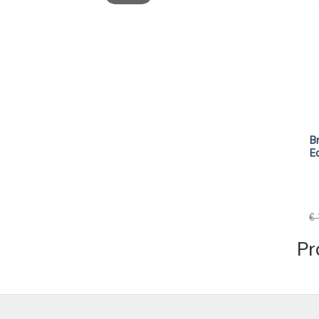
Br
Ec
€
Pr