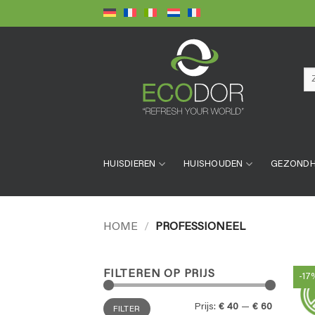
Ga
naar
inhoud
Zo
naa
HUISDIEREN
HUISHOUDEN
GEZONDH
HOME
/
PROFESSIONEEL
FILTEREN OP PRIJS
-17
Min.
Max.
Prijs:
€ 40
—
€ 60
FILTER
prijs
prijs