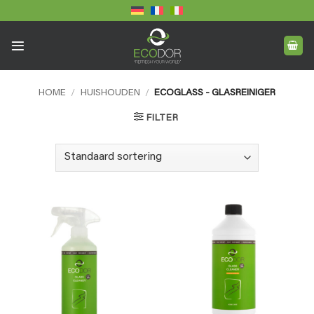
Ga
naar
inhoud
HOME
/
HUISHOUDEN
/
ECOGLASS - GLASREINIGER
FILTER