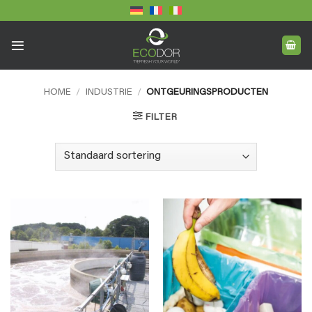
Ga
naar
inhoud
HOME
/
INDUSTRIE
/
ONTGEURINGSPRODUCTEN
FILTER