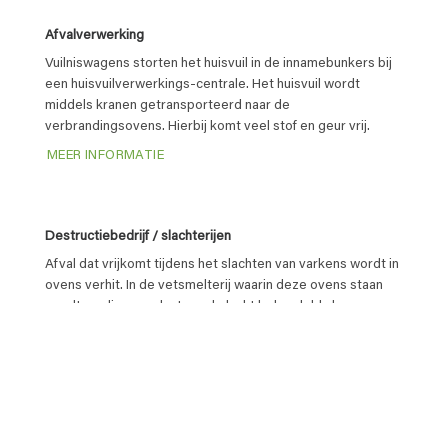
Afvalverwerking
Vuilniswagens storten het huisvuil in de innamebunkers bij
een huisvuilverwerkings-centrale. Het huisvuil wordt
middels kranen getransporteerd naar de
verbrandingsovens. Hierbij komt veel stof en geur vrij.
MEER INFORMATIE
Destructiebedrijf / slachterijen
Afval dat vrijkomt tijdens het slachten van varkens wordt in
ovens verhit. In de vetsmelterij waarin deze ovens staan
wordt op diverse plaatsen de lucht behandeld alvorens
deze in de biofilter wordt nabehandeld.
MEER INFORMATIE
Vis- en vlees industrie