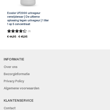
Ecodor UF2000 urinegeur
verwijderaar | De ultieme
oplossing tegen urinegeur | 1 liter
1 op 5 concentraat
(3)
Gewaardeerd
Prijsklasse:
€
44,95
-
€
45,95
€ 44,95
4.33
uit 5
tot
€ 45,95
INFORMATIE
Over ons
Bezorginformatie
Privacy Policy
Algemene voorwaarden
KLANTENSERVICE
Contact