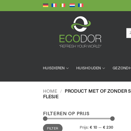
Ga
naar
inhoud
Zo
naa
HUISDIEREN
HUISHOUDEN
GEZONDH
HOME
/
PRODUCT MET OF ZONDER 
FLESJE
FILTEREN OP PRIJS
Min.
Max.
Prijs:
€ 10
—
€ 230
FILTER
prijs
prijs