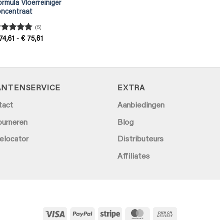
rmula Vloerreiniger
oncentraat
(5)
ewaardeerd
Prijsklasse:
74,61
-
€
75,61
€ 74,61
uit 5
tot
€ 75,61
ANTENSERVICE
EXTRA
tact
Aanbiedingen
ourneren
Blog
elocator
Distributeurs
Affiliates
Visa
PayPal
Stripe
MasterCard
Cash