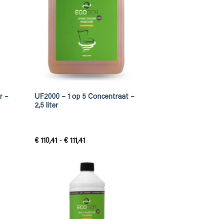
r –
UF2000 – 1 op 5 Concentraat –
2,5 liter
Prijsklasse:
€
110,41
-
€
111,41
€ 110,41
tot
€ 111,41