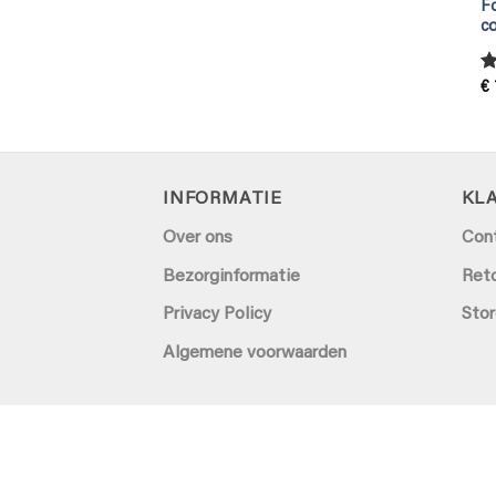
Fo
c
G
€
5
INFORMATIE
KL
Over ons
Con
Bezorginformatie
Ret
Privacy Policy
Stor
Algemene voorwaarden