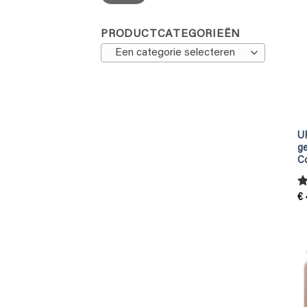
PRODUCTCATEGORIEËN
Een categorie selecteren
U
ge
Co
G
€
4