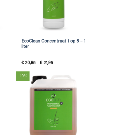
EcoClean Concentraat 1 op 5 – 1
liter
Prijsklasse:
€
20,95
-
€
21,95
€ 20,95
tot
€ 21,95
-10%