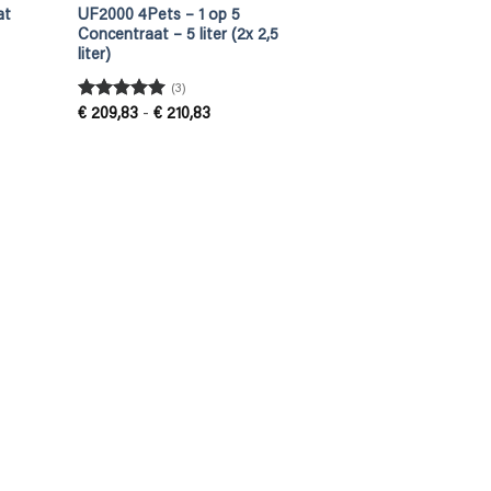
at
UF2000 4Pets – 1 op 5
Concentraat – 5 liter (2x 2,5
liter)
(3)
Gewaardeerd
Prijsklasse:
€
209,83
-
€
210,83
€ 209,83
5
uit 5
tot
€ 210,83