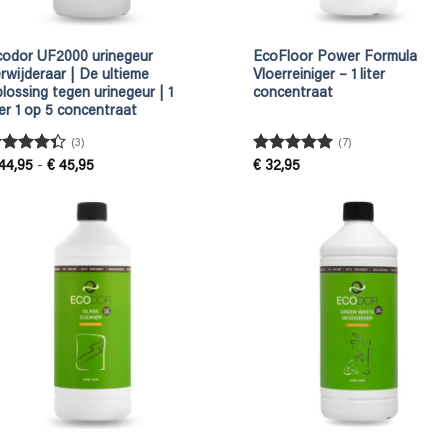
codor UF2000 urinegeur
EcoFloor Power Formula
rwijderaar | De ultieme
Vloerreiniger – 1 liter
lossing tegen urinegeur | 1
concentraat
ter 1 op 5 concentraat
(3)
(7)
ewaardeerd
Gewaardeerd
Prijsklasse:
44,95
-
€
45,95
€
32,95
€ 44,95
.33
uit 5
5
uit 5
tot
€ 45,95