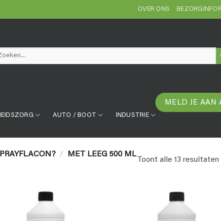
OVER ONS
BEZORGINFOR
eken
r:
MELD JE AAN 
EIDSZORG
AUTO / BOOT
INDUSTRIE
SPRAYFLACON?
/
MET LEEG 500 ML
Toont alle 13 resultaten