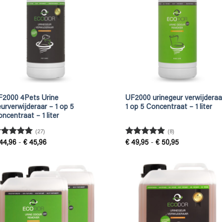
F2000 4Pets Urine
UF2000 urinegeur verwijderaa
urverwijderaar – 1 op 5
1 op 5 Concentraat – 1 liter
ncentraat – 1 liter
(27)
(8)
ewaardeerd
Gewaardeerd
Prijsklasse:
Prijsklasse:
44,96
-
€
45,96
€
49,95
-
€
50,95
€ 44,96
€ 49,95
.93
uit 5
4.88
uit 5
tot
tot
€ 45,96
€ 50,95