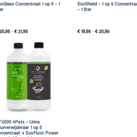
oGlass Concentraat 1 op 5 – 1
EcoShield – 1 op 5 Concentra
ter
– 1 liter
Prijsklasse:
Prijsklasse:
20,95
-
€
21,95
€
19,95
-
€
20,95
€ 20,95
€ 19,95
tot
tot
€ 21,95
€ 20,95
F2000 4Pets – Urine
urverwijderaar 1 op 5
oncentraat + EcoFloor Power