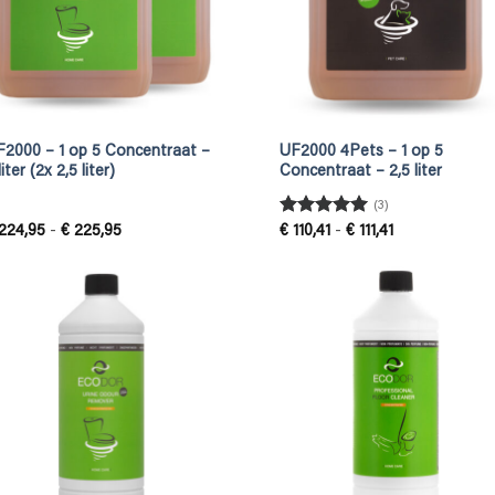
F2000 – 1 op 5 Concentraat –
UF2000 4Pets – 1 op 5
liter (2x 2,5 liter)
Concentraat – 2,5 liter
(3)
Gewaardeerd
Prijsklasse:
Prijsklasse:
224,95
-
€
225,95
€
110,41
-
€
111,41
€ 224,95
€ 110,41
5
uit 5
tot
tot
€ 225,95
€ 111,41