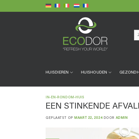
Ga
naar
inhoud
Zo
naa
HUISDIEREN
HUISHOUDEN
GEZONDH
IN-EN-RONDOM-HUIS
EEN STINKENDE AFVAL
GEPLAATST OP
MAART 22, 2024
DOOR
ADMIN