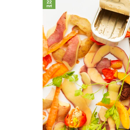
22
mrt