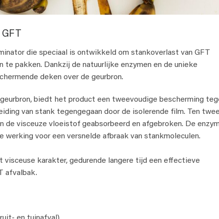
 GFT
iminator die speciaal is ontwikkeld om stankoverlast van GFT
 aan te pakken. Dankzij de natuurlijke enzymen en de unieke
schermende deken over de geurbron.
n geurbron, biedt het product een tweevoudige bescherming te
eiding van stank tegengegaan door de isolerende film. Ten twe
n de visceuze vloeistof geabsorbeerd en afgebroken. De enzy
e werking voor een versnelde afbraak van stankmoleculen.
et visceuse karakter, gedurende langere tijd een effectieve
T afvalbak.
uit- en tuinafval)