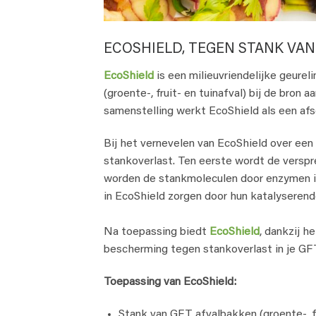
ECOSHIELD, TEGEN STANK VAN
EcoShield
is een milieuvriendelijke geurel
(groente-, fruit- en tuinafval) bij de bron
samenstelling werkt EcoShield als een af
Bij het vernevelen van EcoShield over ee
stankoverlast. Ten eerste wordt de verspr
worden de stankmoleculen door enzymen i
in EcoShield zorgen door hun katalyserend
Na toepassing biedt
EcoShield
, dankzij h
bescherming tegen stankoverlast in je GF
Toepassing van EcoShield:
Stank van GFT afvalbakken (groente-, fr