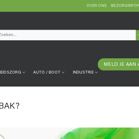
OVER ONS
BEZORGINFOR
eken
r:
MELD JE AAN 
EIDSZORG
AUTO / BOOT
INDUSTRIE
BAK?