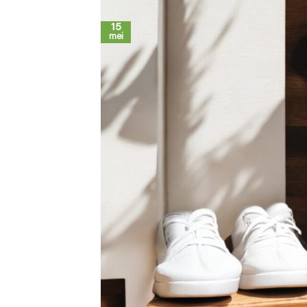
15
mei