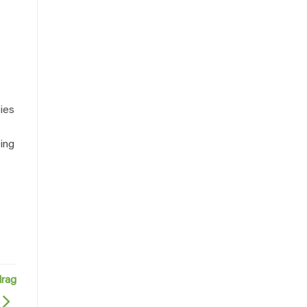
ies
ing
drag