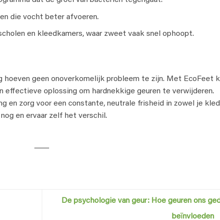
gramma dat de groei van bacteriën tegengaat.
en die vocht beter afvoeren.
tscholen en kleedkamers, waar zweet vaak snel ophoopt.
g hoeven geen onoverkomelijk probleem te zijn. Met EcoFeet k
e en effectieve oplossing om hardnekkige geuren te verwijderen.
 en zorg voor een constante, neutrale frisheid in zowel je kled
og en ervaar zelf het verschil.
De psychologie van geur: Hoe geuren ons ge
beïnvloeden