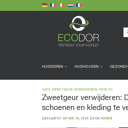
Ga
naar
inhoud
Zo
naa
HUISDIEREN
HUISHOUDEN
GEZONDH
GIDS ZWEETGEUR VERWIJDEREN
,
HOW TO
Zweetgeur verwijderen: D
schoenen en kleding te v
GEPLAATST OP
MEI 15, 2025
DOOR
ADMIN