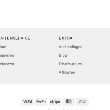
ANTENSERVICE
EXTRA
tact
Aanbiedingen
ourneren
Blog
elocator
Distributeurs
Affiliates
Visa
PayPal
Stripe
MasterCard
Cash
On