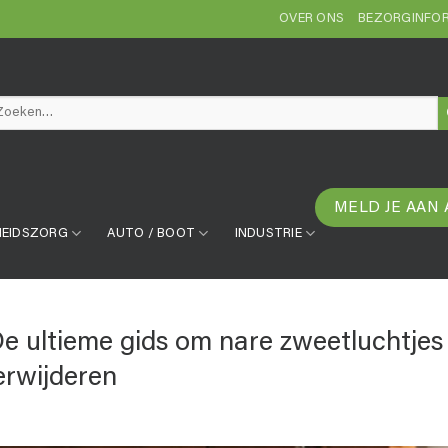
OVER ONS
BEZORGINFOR
eken
r:
MELD JE AAN 
EIDSZORG
AUTO / BOOT
INDUSTRIE
e ultieme gids om nare zweetluchtjes 
erwijderen