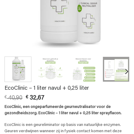
EcoClinic – 1 liter navul + 0,25 liter
Oorspronkelijke
Huidige
€
40,90
€
32,67
prijs
prijs
EcoClinic, een ongeparfumeerde geurneutralisator voor de
was:
is:
gezondheidszorg. EcoClinic – 1 liter navul + 0,25 liter sprayflacon.
€ 40,90.
€ 32,67.
EcoClinic is een geureliminator op basis van natuurlijke enzymen.
Geuren verdwijnen wanneer zij in fysiek contact komen met deze