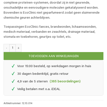
complexe proteïnen-systemen, doordat zij in niet geurende,
onschadelijke en eenvoudigere moleculen gekatalyseerd worden.
Bovendien is EcoClinic niet geparfumeerd zodat geen sluimerende
chemische geuren achterblijven.
Toepassingen EcoClinic: faeces, brandwonden, lichaamswonden,
medisch materiaal, verbanden en zwachtels, drainage materiaal,
stomata en toebehoren, geurtjes op toilet, etc.
EcoClinic - 1 liter navul + 0,25 liter aantal
TOEVOEGEN AAN WINKELWAGEN
✓
Voor 15:00 besteld, op werkdagen morgen in huis
✓
30 dagen bedenktijd, gratis retour
✓
4,9 van de 5 sterren
(365 beoordelingen)
✓
Veilig betalen met o.a. iDEAL
Artikelnummer:
12.10.014