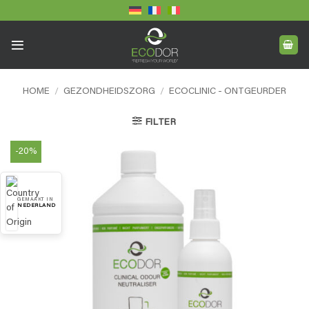
Ga
naar
inhoud
HOME
/
GEZONDHEIDSZORG
/
ECOCLINIC - ONTGEURDER
FILTER
-20%
GEMAAKT IN
NEDERLAND