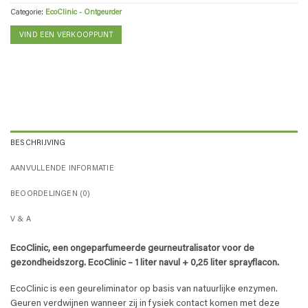
Categorie:
EcoClinic - Ontgeurder
VIND EEN VERKOOPPUNT
BESCHRIJVING
AANVULLENDE INFORMATIE
BEOORDELINGEN (0)
V & A
EcoClinic, een ongeparfumeerde geurneutralisator voor de
gezondheidszorg. EcoClinic – 1 liter navul + 0,25 liter sprayflacon.
EcoClinic is een geureliminator op basis van natuurlijke enzymen.
Geuren verdwijnen wanneer zij in fysiek contact komen met deze