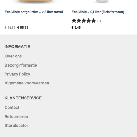
EcoClinic ontgeurder – 2,5 liter navul
EcoClinic – 0,1 liter (Reis formaat)
(1)
Gewaardeerd
Oorspronkelijke
Huidige
€
64,88
€
58,39
€
8,45
prijs
prijs
5
uit 5
was:
is:
€ 64,88.
€ 58,39.
INFORMATIE
Over ons
Bezorginformatie
Privacy Policy
Algemene voorwaarden
KLANTENSERVICE
Contact
Retourneren
Storelocator