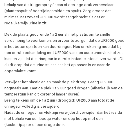
behulp van de triggerspray flacon of een lage druk vernevelaar
(plantenspuit of bestrijdingsmiddelen spuit). Zorg ervoor dat
minimaal net zoveel UF2000 wordt aangebracht als dat er
redelijkerwijs urine in zit.
Dek de plaats gedurende 1 á 2 uur af met plastic om te snelle
verdamping te voorkomen, en ervoor te zorgen dat de UF2000 goed
in het beton op steen kan doordringen. Hou er rekening mee dat bij
een eerste behandeling met UF2000 van een oude urinevlek het zou
kunnen zijn dat de urinegeur in eerste instantie intensiever wordt. Dit
duidt erop dat de urine stilaan aan het oplossen is en naar de
oppervlakte komt.
Verwijder het plastic en en maak de plek droog. Breng UF2000
nogmaals aan. Laat de plek 1 á 2 uur goed drogen (afhankelijk van de
temperatuur kan dit korter of langer duren).
Breng telkens om de 1 à 2 uur (droogtijd) UF2000 aan totdat de
urinegeur volledig is verwijderd.
Nadat de urinegeur en vlek zijn verwijderd, verwijder dan het residu
met behulp van een beetje water en dep het op met een
(keuken)papier of een droge doek.