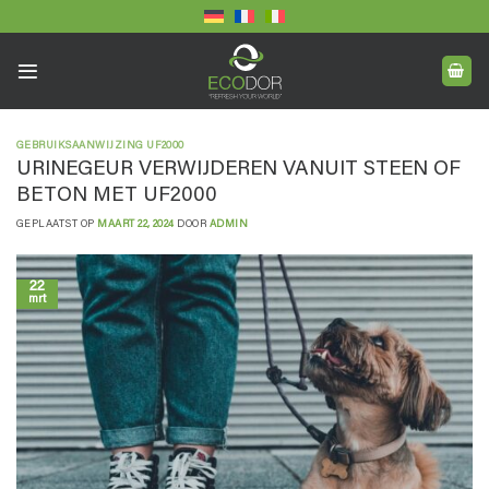
Ga
naar
inhoud
GEBRUIKSAANWIJZING UF2000
URINEGEUR VERWIJDEREN VANUIT STEEN OF
BETON MET UF2000
GEPLAATST OP
MAART 22, 2024
DOOR
ADMIN
22
mrt